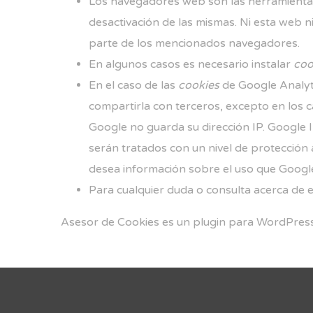
Los navegadores web son las herramienta
desactivación de las mismas. Ni esta web n
parte de los mencionados navegadores.
En algunos casos es necesario instalar
coo
En el caso de las
cookies
de Google Analyt
compartirla con terceros, excepto en los c
Google no guarda su dirección IP. Google 
serán tratados con un nivel de protección
desea información sobre el uso que Google
Para cualquier duda o consulta acerca de e
Asesor de Cookies es un
plugin para WordPres