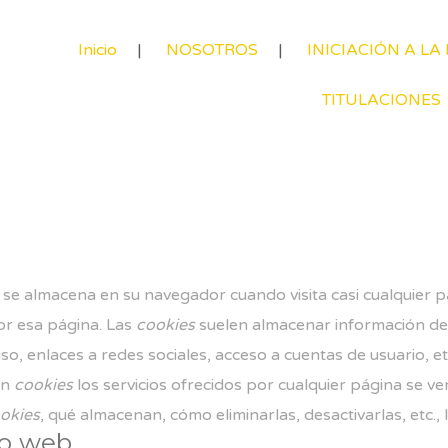
Inicio
NOSOTROS
INICIACIÓN A LA
TITULACIONES
se almacena en su navegador cuando visita casi cualquier p
or esa página. Las
cookies
suelen almacenar información de 
o, enlaces a redes sociales, acceso a cuentas de usuario, etc
in
cookies
los servicios ofrecidos por cualquier página se 
okies
, qué almacenan, cómo eliminarlas, desactivarlas, etc.,
io web