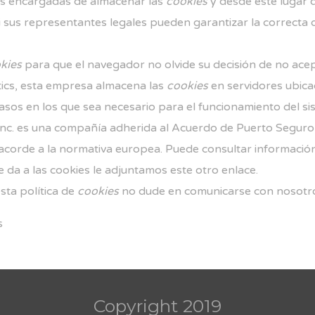
s encargadas de almacenar las
cookies
y desde este lugar 
i sus representantes legales pueden garantizar la correcta 
kies
para que el navegador no olvide su decisión de no acep
ics, esta empresa almacena las
cookies
en servidores ubic
asos en los que sea necesario para el funcionamiento del sis
Inc. es una compañía adherida al Acuerdo de Puerto Seguro 
 acorde a la normativa europea. Puede consultar informació
 da a las cookies
le adjuntamos este otro enlace
.
sta política de
cookies
no dude en comunicarse con nosotros
s
Copyright 2019