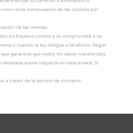
debe efectuar su derecho a eliminación o
o incorrecta manipulación de las
cookies
por
tación de las mismas.
ados en Estados Unidos y se compromete a no
tema o cuando la ley obligue a tal efecto. Según
que garantiza que todos los datos transferidos
n detallada a este respecto
en este enlace
. Si
 a través de la sección de contacto.